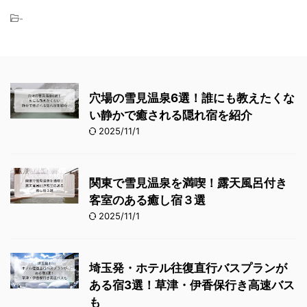
-
穴場の雪見温泉6選！誰にも教えたくな
い静かで癒される隠れ宿を紹介
2025/11/1
関東で雪見温泉を満喫！露天風呂付き
客室のある癒し宿３選
2025/11/1
埼玉発・ホテル往復直行バスプランが
ある宿3選！草津・伊香保行き高速バス
も