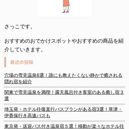
さっこです。
おすすめのおでかけスポットやおすすめの商品を紹
介していきます。
最近の投稿
穴場の雪見温泉6選！誰にも教えたくない静かで癒される
隠れ宿を紹介
関東で雪見温泉を満喫！露天風呂付き客室のある癒し宿３
選
埼玉発・ホテル往復直行バスプランがある宿3選！草津・
伊香保行き高速バスも
東京発・送迎バス付き温泉宿５選！移動が楽々なホテル往