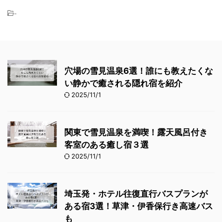
-
穴場の雪見温泉6選！誰にも教えたくな
い静かで癒される隠れ宿を紹介
2025/11/1
関東で雪見温泉を満喫！露天風呂付き
客室のある癒し宿３選
2025/11/1
埼玉発・ホテル往復直行バスプランが
ある宿3選！草津・伊香保行き高速バス
も