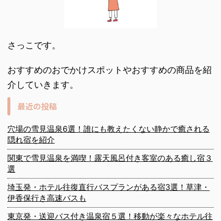
さっこです。
おすすめのおでかけスポットやおすすめの商品を紹
介していきます。
最近の投稿
穴場の雪見温泉6選！誰にも教えたくない静かで癒される
隠れ宿を紹介
関東で雪見温泉を満喫！露天風呂付き客室のある癒し宿３
選
埼玉発・ホテル往復直行バスプランがある宿3選！草津・
伊香保行き高速バスも
東京発・送迎バス付き温泉宿５選！移動が楽々なホテル往