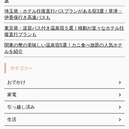
選
埼玉発・ホテル往復直行バスプランがある宿3選！草津・
伊香保行き高速バスも
東京発・送迎バス付き温泉宿５選！移動が楽々なホテル往
復直行プランも
関東の蟹の美味しい温泉宿5選！カニ食べ放題の人気ホテ
ルを紹介
カテゴリー
おでかけ
家電
引っ越し済み
生活