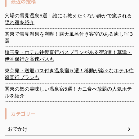
最近の投稿
穴場の雪見温泉6選！誰にも教えたくない静かで癒される
隠れ宿を紹介
関東で雪見温泉を満喫！露天風呂付き客室のある癒し宿３
選
埼玉発・ホテル往復直行バスプランがある宿3選！草津・
伊香保行き高速バスも
東京発・送迎バス付き温泉宿５選！移動が楽々なホテル往
復直行プランも
関東の蟹の美味しい温泉宿5選！カニ食べ放題の人気ホテ
ルを紹介
カテゴリー
おでかけ