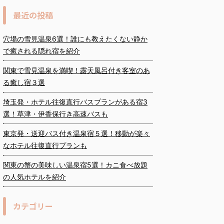
最近の投稿
穴場の雪見温泉6選！誰にも教えたくない静か
で癒される隠れ宿を紹介
関東で雪見温泉を満喫！露天風呂付き客室のあ
る癒し宿３選
埼玉発・ホテル往復直行バスプランがある宿3
選！草津・伊香保行き高速バスも
東京発・送迎バス付き温泉宿５選！移動が楽々
なホテル往復直行プランも
関東の蟹の美味しい温泉宿5選！カニ食べ放題
の人気ホテルを紹介
カテゴリー