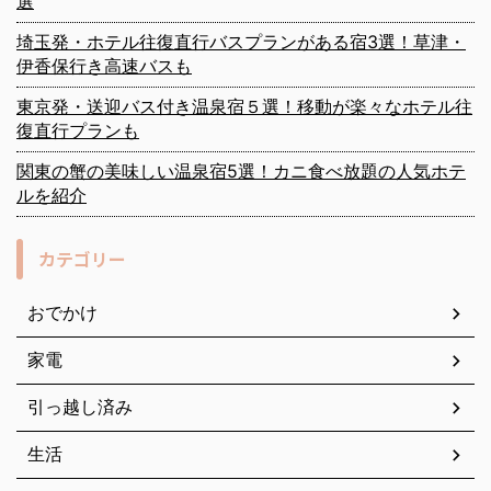
選
埼玉発・ホテル往復直行バスプランがある宿3選！草津・
伊香保行き高速バスも
東京発・送迎バス付き温泉宿５選！移動が楽々なホテル往
復直行プランも
関東の蟹の美味しい温泉宿5選！カニ食べ放題の人気ホテ
ルを紹介
カテゴリー
おでかけ
家電
引っ越し済み
生活