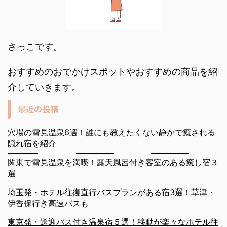
さっこです。
おすすめのおでかけスポットやおすすめの商品を紹
介していきます。
最近の投稿
穴場の雪見温泉6選！誰にも教えたくない静かで癒される
隠れ宿を紹介
関東で雪見温泉を満喫！露天風呂付き客室のある癒し宿３
選
埼玉発・ホテル往復直行バスプランがある宿3選！草津・
伊香保行き高速バスも
東京発・送迎バス付き温泉宿５選！移動が楽々なホテル往