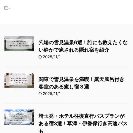
-
穴場の雪見温泉6選！誰にも教えたくな
い静かで癒される隠れ宿を紹介
2025/11/1
関東で雪見温泉を満喫！露天風呂付き
客室のある癒し宿３選
2025/11/1
埼玉発・ホテル往復直行バスプランが
ある宿3選！草津・伊香保行き高速バス
も