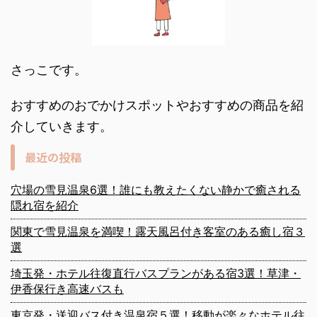
さっこです。
おすすめのおでかけスポットやおすすめの商品を紹
介していきます。
最近の投稿
穴場の雪見温泉6選！誰にも教えたくない静かで癒される
隠れ宿を紹介
関東で雪見温泉を満喫！露天風呂付き客室のある癒し宿３
選
埼玉発・ホテル往復直行バスプランがある宿3選！草津・
伊香保行き高速バスも
東京発・送迎バス付き温泉宿５選！移動が楽々なホテル往