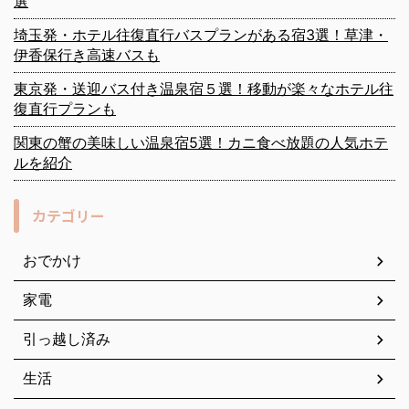
選
埼玉発・ホテル往復直行バスプランがある宿3選！草津・
伊香保行き高速バスも
東京発・送迎バス付き温泉宿５選！移動が楽々なホテル往
復直行プランも
関東の蟹の美味しい温泉宿5選！カニ食べ放題の人気ホテ
ルを紹介
カテゴリー
おでかけ
家電
引っ越し済み
生活