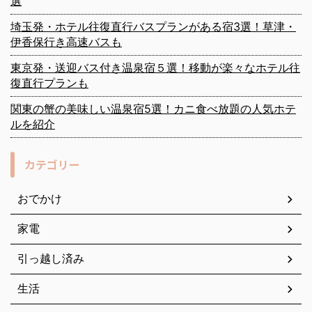
選
埼玉発・ホテル往復直行バスプランがある宿3選！草津・
伊香保行き高速バスも
東京発・送迎バス付き温泉宿５選！移動が楽々なホテル往
復直行プランも
関東の蟹の美味しい温泉宿5選！カニ食べ放題の人気ホテ
ルを紹介
カテゴリー
おでかけ
家電
引っ越し済み
生活