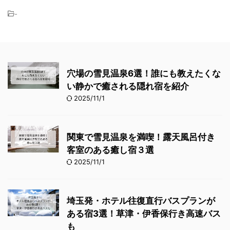
-
穴場の雪見温泉6選！誰にも教えたくな
い静かで癒される隠れ宿を紹介
2025/11/1
関東で雪見温泉を満喫！露天風呂付き
客室のある癒し宿３選
2025/11/1
埼玉発・ホテル往復直行バスプランが
ある宿3選！草津・伊香保行き高速バス
も