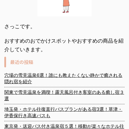
さっこです。
おすすめのおでかけスポットやおすすめの商品を紹
介していきます。
最近の投稿
穴場の雪見温泉6選！誰にも教えたくない静かで癒される
隠れ宿を紹介
関東で雪見温泉を満喫！露天風呂付き客室のある癒し宿３
選
埼玉発・ホテル往復直行バスプランがある宿3選！草津・
伊香保行き高速バスも
東京発・送迎バス付き温泉宿５選！移動が楽々なホテル往