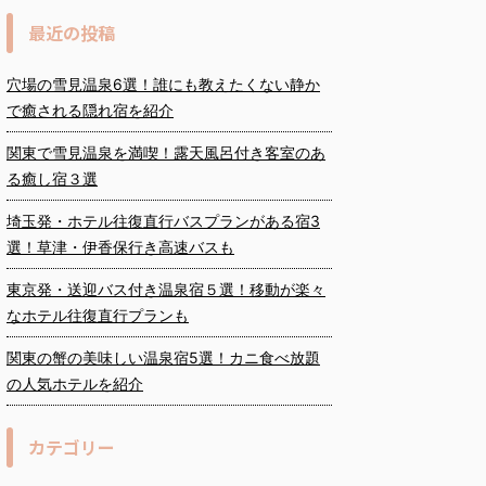
最近の投稿
穴場の雪見温泉6選！誰にも教えたくない静か
で癒される隠れ宿を紹介
関東で雪見温泉を満喫！露天風呂付き客室のあ
る癒し宿３選
埼玉発・ホテル往復直行バスプランがある宿3
選！草津・伊香保行き高速バスも
東京発・送迎バス付き温泉宿５選！移動が楽々
なホテル往復直行プランも
関東の蟹の美味しい温泉宿5選！カニ食べ放題
の人気ホテルを紹介
カテゴリー