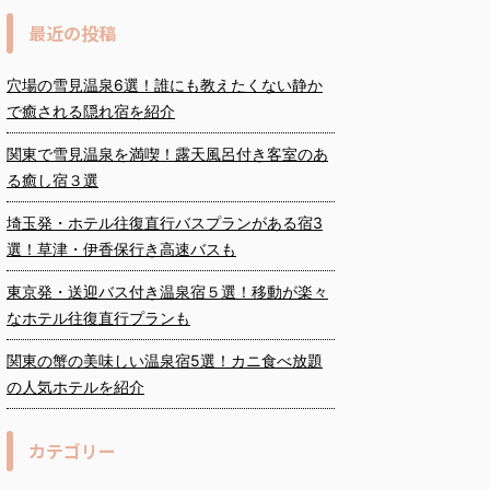
最近の投稿
穴場の雪見温泉6選！誰にも教えたくない静か
で癒される隠れ宿を紹介
関東で雪見温泉を満喫！露天風呂付き客室のあ
る癒し宿３選
埼玉発・ホテル往復直行バスプランがある宿3
選！草津・伊香保行き高速バスも
東京発・送迎バス付き温泉宿５選！移動が楽々
なホテル往復直行プランも
関東の蟹の美味しい温泉宿5選！カニ食べ放題
の人気ホテルを紹介
カテゴリー