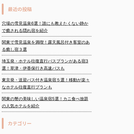
最近の投稿
穴場の雪見温泉6選！誰にも教えたくない静か
で癒される隠れ宿を紹介
関東で雪見温泉を満喫！露天風呂付き客室のあ
る癒し宿３選
埼玉発・ホテル往復直行バスプランがある宿3
選！草津・伊香保行き高速バスも
東京発・送迎バス付き温泉宿５選！移動が楽々
なホテル往復直行プランも
関東の蟹の美味しい温泉宿5選！カニ食べ放題
の人気ホテルを紹介
カテゴリー