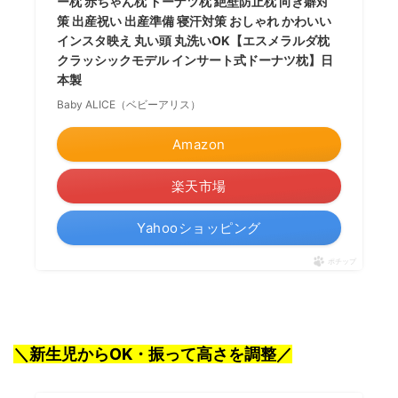
ー枕 赤ちゃん枕 ドーナツ枕 絶壁防止枕 向き癖対
策 出産祝い 出産準備 寝汗対策 おしゃれ かわいい
インスタ映え 丸い頭 丸洗いOK【エスメラルダ枕
クラッシックモデル インサート式ドーナツ枕】日
本製
Baby ALICE（ベビーアリス）
Amazon
楽天市場
Yahooショッピング
ポチップ
＼新生児からOK・振って高さを調整／