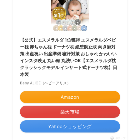
【公式】エスメラルダ 1位獲得 エスメラルダベビ
ー枕 赤ちゃん枕 ドーナツ枕 絶壁防止枕 向き癖対
策 出産祝い 出産準備 寝汗対策 おしゃれ かわいい
インスタ映え 丸い頭 丸洗いOK【エスメラルダ枕
クラッシックモデル インサート式ドーナツ枕】日
本製
Baby ALICE（ベビーアリス）
Amazon
楽天市場
Yahooショッピング
ポチップ