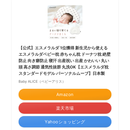
【公式】エスメラルダ 1位獲得 新生児から使える
エスメラルダベビー枕 赤ちゃん枕 ドーナツ枕 絶壁
防止 向き癖防止 寝汗 出産祝い 出産 かわいい 丸い
頭 高さ調節 通気性抜群 丸洗OK【エスメラルダ枕
スタンダードモデル パーソナルムーブ】日本製
Baby ALICE（ベビーアリス）
Amazon
楽天市場
Yahooショッピング