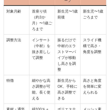
ーブ
対象月齢
首座り頃
新生児〜1歳
新生児〜1歳
（約3か
前後
ごろまで
月）〜1歳ご
ろまで
調整方法
インサート
振るだけで
スライド機
（中材）を
中材のエラ
構で高さ・
抜き差しし
ストマーパ
角度を調整
て調整
イプが移動
し高さを調
整
特徴
細やかな高
新生児から
高さと角度
さ調整が可
OK、手軽に
を簡単に変
能、長く使
高さ調整で
えられる
える
きる
素材・通気
綿100％＋
ポリエステ
メッシュ素