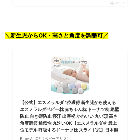
ポチップ
＼新生児からOK・高さと角度を調整可／
【公式】エスメラルダ 1位獲得 新生児から使える
エスメラルダベビー枕 赤ちゃん枕 ドーナツ枕 絶壁
防止 向き癖防止 寝汗 出産祝 かわいい 丸い頭 高さ
角度調節 通気性 丸洗いOK【エスメラルダ枕 最上
位モデル 呼吸するドーナツ枕 スライド式】日本製
Baby ALICE（ベビーアリス）