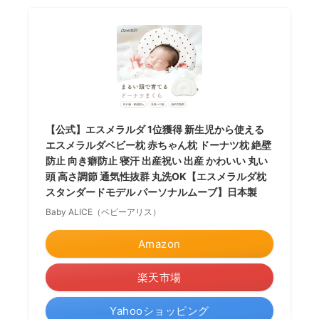
【公式】エスメラルダ 1位獲得 新生児から使える
エスメラルダベビー枕 赤ちゃん枕 ドーナツ枕 絶壁
防止 向き癖防止 寝汗 出産祝い 出産 かわいい 丸い
頭 高さ調節 通気性抜群 丸洗OK【エスメラルダ枕
スタンダードモデル パーソナルムーブ】日本製
Baby ALICE（ベビーアリス）
Amazon
楽天市場
Yahooショッピング