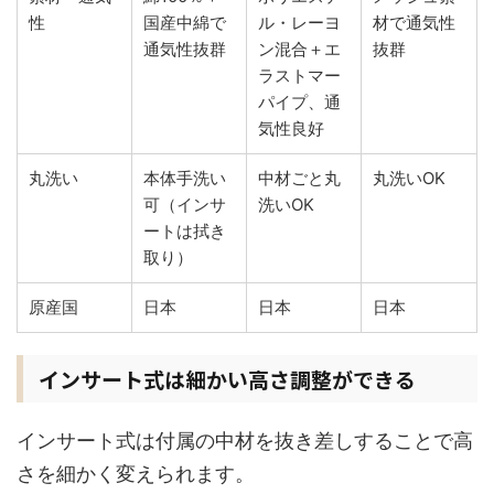
性
国産中綿で
ル・レーヨ
材で通気性
通気性抜群
ン混合＋エ
抜群
ラストマー
パイプ、通
気性良好
丸洗い
本体手洗い
中材ごと丸
丸洗いOK
可（インサ
洗いOK
ートは拭き
取り）
原産国
日本
日本
日本
インサート式は細かい高さ調整ができる
インサート式は付属の中材を抜き差しすることで高
さを細かく変えられます。