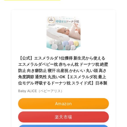
【公式】エスメラルダ 1位獲得 新生児から使える
エスメラルダベビー枕 赤ちゃん枕 ドーナツ枕 絶壁
防止 向き癖防止 寝汗 出産祝 かわいい 丸い頭 高さ
角度調節 通気性 丸洗いOK【エスメラルダ枕 最上
位モデル 呼吸するドーナツ枕 スライド式】日本製
Baby ALICE（ベビーアリス）
Amazon
楽天市場