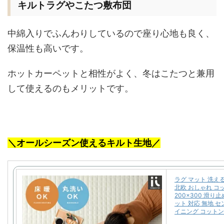
キルトラグやこたつ敷布団
中綿入りでふんわりしているので座り心地も良く、
保温性も高いです。
ホットカーペットと相性がよく、冬はこたつと兼用
して使えるのもメリットです。
＼オールシーズン使えるキルト生地／
ラグ マット 洗え
北欧 おしゃれ コッ
200×300 滑り
ット 対応 無地 
イニング コット