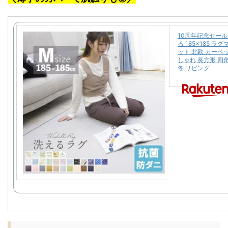
10周年記念セール
る 185×185 ラ
ット 北欧 カーペ
しゃれ 長方形 四
冬 リビング