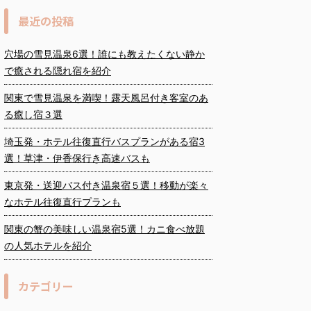
最近の投稿
穴場の雪見温泉6選！誰にも教えたくない静か
で癒される隠れ宿を紹介
関東で雪見温泉を満喫！露天風呂付き客室のあ
る癒し宿３選
埼玉発・ホテル往復直行バスプランがある宿3
選！草津・伊香保行き高速バスも
東京発・送迎バス付き温泉宿５選！移動が楽々
なホテル往復直行プランも
関東の蟹の美味しい温泉宿5選！カニ食べ放題
の人気ホテルを紹介
カテゴリー